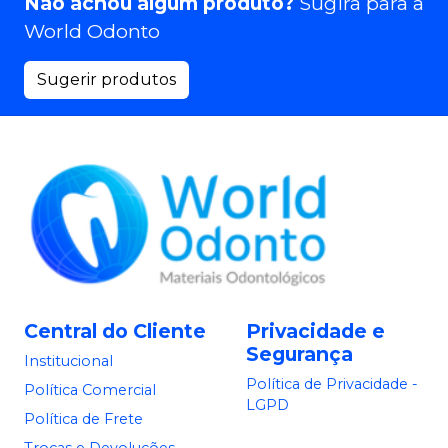
Não achou algum produto?
Sugira para a
World Odonto
Sugerir produtos
Central do Cliente
Privacidade e
Segurança
Institucional
Política de Privacidade -
Política Comercial
LGPD
Política de Frete
Trocas e Devoluções