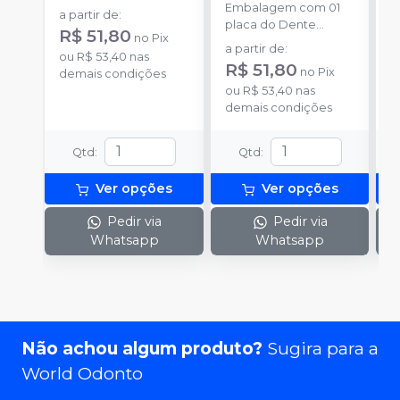
Embalagem com 01
E
a partir de
:
placa do Dente
p
R$ 51,80
no
Pix
Delara Kulzer.
D
a partir de
:
a
ou
R$ 53,40
nas
R$ 51,80
R
no
Pix
demais condições
ou
R$ 53,40
nas
o
demais condições
d
Qtd
:
Qtd
:
Ver opções
Ver opções
Pedir via
Pedir via
Whatsapp
Whatsapp
Não achou algum produto?
Sugira para a
World Odonto