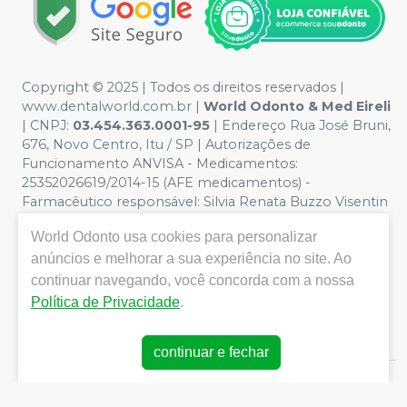
Copyright © 2025 | Todos os direitos reservados |
www.dentalworld.com.br |
World Odonto & Med Eireli
| CNPJ:
03.454.363.0001-95
| Endereço Rua José Bruni,
676, Novo Centro, Itu / SP | Autorizações de
Funcionamento ANVISA - Medicamentos:
25352026619/2014-15 (AFE medicamentos) -
Farmacêutico responsável: Silvia Renata Buzzo Visentin
Catozzi - CRF/SP 24.419 | Política de Privacidade e
World Odonto
usa cookies para personalizar
Segurança - Fotos meramente ilustrativas - Os preços e
condições da loja virtual estão sujeitos a alterações. Em
anúncios e melhorar a sua experiência no site. Ao
caso de divergência de preços no site, o valor válido é o
continuar navegando, você concorda com a nossa
do Carrinho de Compra. Não vendemos por atacado,
Política de Privacidade
.
por isso nos reservamos o direito de não atender
compras de grandes volumes pelo site.
continuar e fechar
E-commerce produzido por
Sou Odonto Ecommerce
.