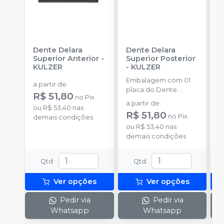
Dente Delara
Dente Delara
D
Superior Anterior
-
Superior Posterior
I
KULZER
-
KULZER
K
Embalagem com 01
E
a partir de
:
placa do Dente
p
R$ 51,80
no
Pix
Delara Kulzer.
D
a partir de
:
a
ou
R$ 53,40
nas
R$ 51,80
R
no
Pix
demais condições
ou
R$ 53,40
nas
o
demais condições
d
Qtd
:
Qtd
:
Ver opções
Ver opções
Pedir via
Pedir via
Whatsapp
Whatsapp