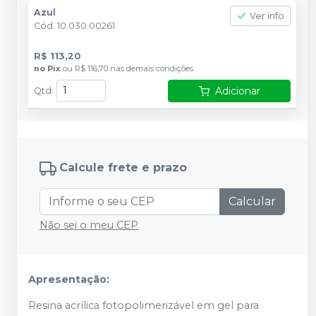
Azul
Ver info
Cód.
10.030.00261
R$ 113,20
no
Pix
ou
R$ 116,70
nas demais condições
Adicionar
Qtd
:
Calcule frete e prazo
Calcular
Não sei o meu CEP
Apresentação:
Resina acrílica fotopolimerizável em gel para