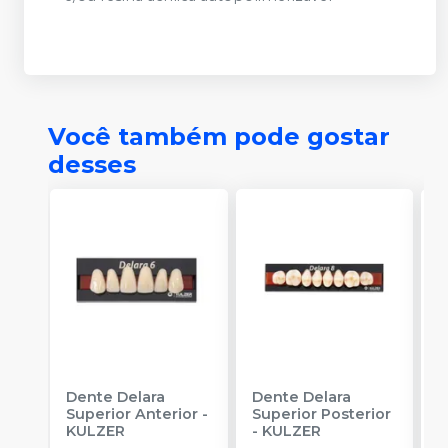
Você também pode gostar
desses
Dente Delara
Dente Delara
D
Superior Anterior
-
Superior Posterior
I
KULZER
-
KULZER
K