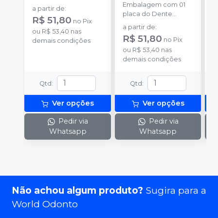
Embalagem com 01
E
a partir de
:
placa do Dente
p
R$ 51,80
no
Pix
Delara Kulzer.
D
a partir de
:
a
ou
R$ 53,40
nas
R$ 51,80
R
no
Pix
demais condições
ou
R$ 53,40
nas
o
demais condições
d
Qtd
:
Qtd
:
Ver opções
Ver opções
Pedir via
Pedir via
Whatsapp
Whatsapp
Não achou algum produto?
Sugira para a
World Odonto