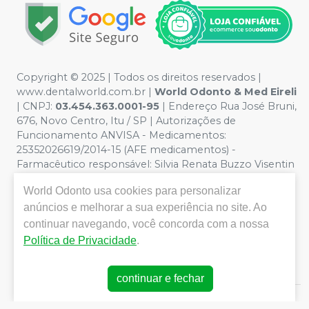
Copyright © 2025 | Todos os direitos reservados |
www.dentalworld.com.br |
World Odonto & Med Eireli
| CNPJ:
03.454.363.0001-95
| Endereço Rua José Bruni,
676, Novo Centro, Itu / SP | Autorizações de
Funcionamento ANVISA - Medicamentos:
25352026619/2014-15 (AFE medicamentos) -
Farmacêutico responsável: Silvia Renata Buzzo Visentin
Catozzi - CRF/SP 24.419 | Política de Privacidade e
World Odonto
usa cookies para personalizar
Segurança - Fotos meramente ilustrativas - Os preços e
condições da loja virtual estão sujeitos a alterações. Em
anúncios e melhorar a sua experiência no site. Ao
caso de divergência de preços no site, o valor válido é o
continuar navegando, você concorda com a nossa
do Carrinho de Compra. Não vendemos por atacado,
Política de Privacidade
.
por isso nos reservamos o direito de não atender
compras de grandes volumes pelo site.
continuar e fechar
E-commerce produzido por
Sou Odonto Ecommerce
.