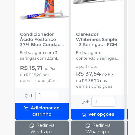
Condicionador
Clareador
R
Ácido Fosfórico
Whiteness Simple
X
37% Blue Condac
-
- 3 Seringas
-
FGM
E
FGM
Embalagem com 3
Embalagem
s
seringas com 2,5ml
contendo 3 seringas
a
cada uma e 3
com 3g de gel cada
R$ 15,71
a partir de
:
no
Pix
ponteiras para
uma.
R$ 37,54
no
Pix
ou
R$ 16,20
nas
aplicação.
o
demais condições
ou
R$ 38,70
nas
d
demais condições
Qtd
:
Qtd
:
Adicionar ao
carrinho
Ver opções
Pedir via
Pedir via
Whatsapp
Whatsapp