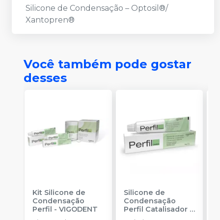
Silicone de Condensação – Optosil®/
Xantopren®
Você também pode gostar
desses
Kit Silicone de
Silicone de
S
Condensação
Condensação
E
Perfil
-
VIGODENT
Perfil Catalisador
-
D
VIGODENT
R