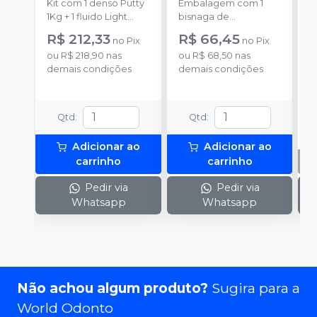
Kit com 1 denso Putty
Embalagem com 1
E
S
1Kg + 1 fluido Light
bisnaga de
p
Body 120g + 1
catalisador com 50g.
c
R$ 212,33
R$ 66,45
no
Pix
no
Pix
catalisador 60ml.
c
ou
R$ 218,90
nas
ou
R$ 68,50
nas
demais condições
demais condições
Qtd
:
Qtd
:
Adicionar ao
Adicionar ao
carrinho
carrinho
Pedir via
Pedir via
Whatsapp
Whatsapp
Não achou algum produto?
Sugira para a
World Odonto