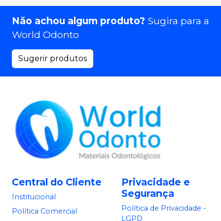
Não achou algum produto?
Sugira para a
World Odonto
Sugerir produtos
Central do Cliente
Privacidade e
Segurança
Institucional
Política de Privacidade -
Política Comercial
LGPD