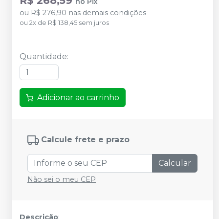
R$ 268,59
no
Pix
ou
R$ 276,90
nas demais condições
ou
2
x
de
R$ 138,45
sem juros
Quantidade
:
Adicionar ao carrinho
Calcule frete e prazo
Calcular
Não sei o meu CEP
Descrição
: