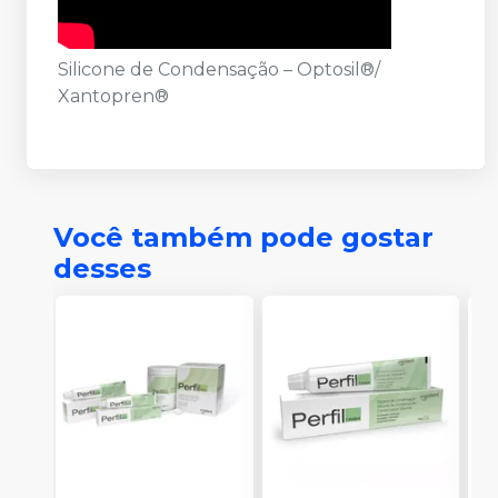
Silicone de Condensação – Optosil®/
Xantopren®
Você também pode gostar
desses