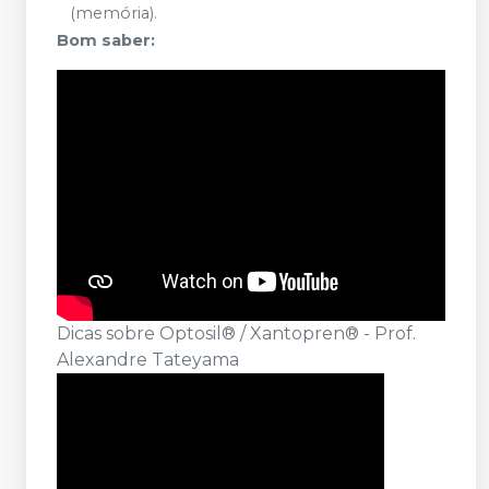
(memória).
Bom saber:
Dicas sobre Optosil® / Xantopren® - Prof.
Alexandre Tateyama