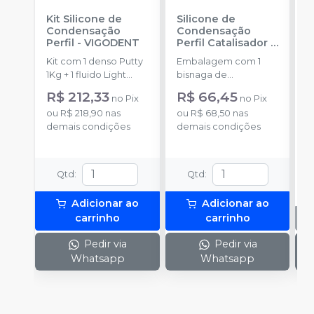
Kit Silicone de
Silicone de
S
Condensação
Condensação
E
Perfil
-
VIGODENT
Perfil Catalisador
-
D
VIGODENT
R
Kit com 1 denso Putty
Embalagem com 1
E
S
1Kg + 1 fluido Light
bisnaga de
p
Body 120g + 1
catalisador com 50g.
c
R$ 212,33
R$ 66,45
no
Pix
no
Pix
catalisador 60ml.
c
ou
R$ 218,90
nas
ou
R$ 68,50
nas
demais condições
demais condições
Qtd
:
Qtd
:
Adicionar ao
Adicionar ao
carrinho
carrinho
Pedir via
Pedir via
Whatsapp
Whatsapp