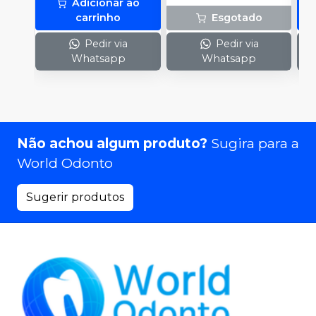
Adicionar ao
carrinho
Esgotado
Pedir via
Pedir via
Whatsapp
Whatsapp
Não achou algum produto?
Sugira para a
World Odonto
Sugerir produtos