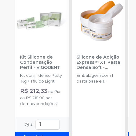
Kit Silicone de
Silicone de Adição
K
Condensação
Express™ XT Pasta
A
Perfil
-
VIGODENT
Densa Soft -
U
Reposição
-
Kit com 1 denso Putty
Embalagem com 1
E
SOLVENTUM
1Kg + 1 fluido Light
pasta base e 1
4
Body 120g + 1
catalisadora (250ml
+
R$ 212,33
d
no
Pix
catalisador 60ml.
cada)+ 2 colheres.
c
ou
R$ 218,90
nas
c
demais condições
o
2
d
P
p
a
Qtd
: