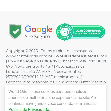
Copyright © 2025 | Todos os direitos reservados |
www.dentalworld.com.br |
World Odonto & Med Eireli
| CNPJ:
03.454.363.0001-95
| Endereço Rua José Bruni,
676, Novo Centro, Itu / SP | Autorizações de
Funcionamento ANVISA - Medicamentos:
25352026619/2014-15 (AFE medicamentos) -
Farmacêutico responsável: Silvia Renata Buzzo Visentin
Catozzi - CRF/SP 24.419 | Política de Privacidade e
World Odonto
usa cookies para personalizar
Segurança - Fotos meramente ilustrativas - Os preços e
anúncios e melhorar a sua experiência no site. Ao
condições da loja virtual estão sujeitos a alterações. Em
caso de divergência de preços no site, o valor válido é o
continuar navegando, você concorda com a nossa
do Carrinho de Compra. Não vendemos por atacado,
Política de Privacidade
.