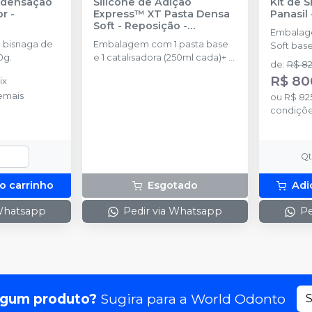
ndensação
Silicone de Adição
Kit de 
or
-
Express™ XT Pasta Densa
Panasil
Soft - Reposição
-
Embalag
SOLVENTUM
 bisnaga de
Embalagem com 1 pasta base
Soft base
0g.
e 1 catalisadora (250ml cada)+ 2
catalisad
de
:
R$ 82
colheres.
dosadora
R$ 80
ix
50ml Pana
emais
ou
R$ 82
automist
condiçõ
Q
o carrinho
Esgotado
Adi
 Whatsapp
Pedir via Whatsapp
Pe
lgum produto?
Sugira para a
World Odonto
S