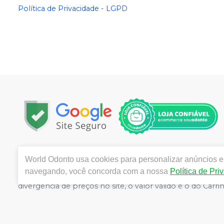
Política de Privacidade - LGPD
Copyright © 2025 | Todos os direitos reservados | www.
World Odonto
usa cookies para personalizar anúncios e 
Centro, Itu / SP | Autorizações de Funcionamento ANVI
navegando, você concorda com a nossa
Política de Pri
Catozzi - CRF/SP 24.419 | Política de Privacidade e Segur
divergência de preços no site, o valor válido é o do C
volumes pelo site.