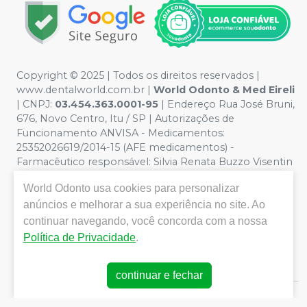
Copyright © 2025 | Todos os direitos reservados |
www.dentalworld.com.br |
World Odonto & Med Eireli
| CNPJ:
03.454.363.0001-95
| Endereço Rua José Bruni,
676, Novo Centro, Itu / SP | Autorizações de
Funcionamento ANVISA - Medicamentos:
25352026619/2014-15 (AFE medicamentos) -
Farmacêutico responsável: Silvia Renata Buzzo Visentin
Catozzi - CRF/SP 24.419 | Política de Privacidade e
World Odonto
usa cookies para personalizar
Segurança - Fotos meramente ilustrativas - Os preços e
condições da loja virtual estão sujeitos a alterações. Em
anúncios e melhorar a sua experiência no site. Ao
caso de divergência de preços no site, o valor válido é o
continuar navegando, você concorda com a nossa
do Carrinho de Compra. Não vendemos por atacado,
Política de Privacidade
.
por isso nos reservamos o direito de não atender
compras de grandes volumes pelo site.
continuar e fechar
E-commerce produzido por
Sou Odonto Ecommerce
.