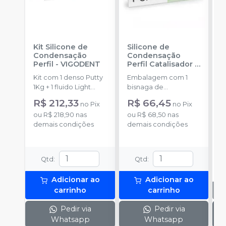
Kit Silicone de
Silicone de
S
Condensação
Condensação
E
Perfil
-
VIGODENT
Perfil Catalisador
-
D
VIGODENT
R
Kit com 1 denso Putty
Embalagem com 1
E
S
1Kg + 1 fluido Light
bisnaga de
p
Body 120g + 1
catalisador com 50g.
c
R$ 212,33
R$ 66,45
no
Pix
no
Pix
catalisador 60ml.
c
ou
R$ 218,90
nas
ou
R$ 68,50
nas
demais condições
demais condições
Qtd
:
Qtd
:
Adicionar ao
Adicionar ao
carrinho
carrinho
Pedir via
Pedir via
Whatsapp
Whatsapp