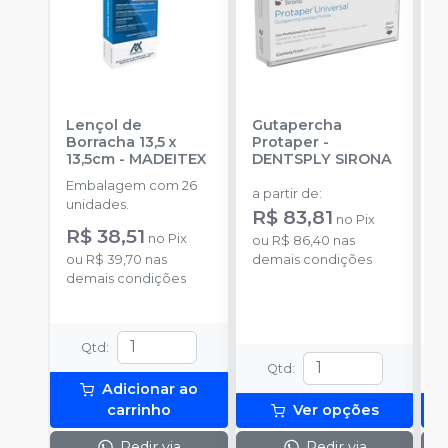
Lençol de
Gutapercha
L
Borracha 13,5 x
Protaper
-
13,5cm
-
MADEITEX
DENTSPLY SIRONA
S
Embalagem com 26
E
a partir de
:
unidades.
u
R$ 83,81
no
Pix
R$ 38,51
a
no
Pix
ou
R$ 86,40
nas
R
ou
R$ 39,70
nas
demais condições
demais condições
o
d
Qtd
:
Qtd
:
Adicionar ao
carrinho
Ver opções
Pedir via
Pedir via