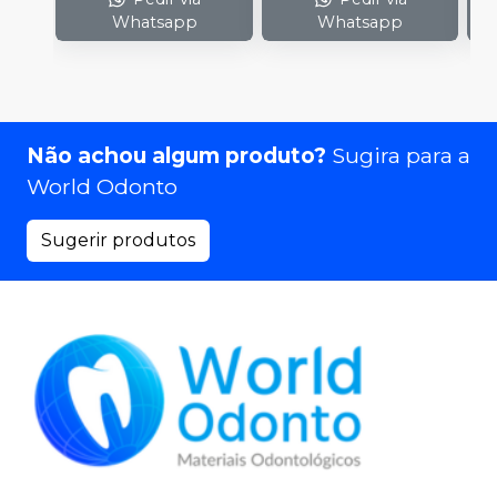
Whatsapp
Whatsapp
Não achou algum produto?
Sugira para a
World Odonto
Sugerir produtos