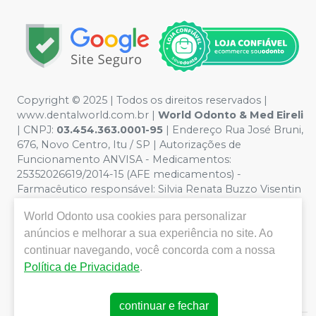
Copyright © 2025 | Todos os direitos reservados |
www.dentalworld.com.br |
World Odonto & Med Eireli
| CNPJ:
03.454.363.0001-95
| Endereço Rua José Bruni,
676, Novo Centro, Itu / SP | Autorizações de
Funcionamento ANVISA - Medicamentos:
25352026619/2014-15 (AFE medicamentos) -
Farmacêutico responsável: Silvia Renata Buzzo Visentin
Catozzi - CRF/SP 24.419 | Política de Privacidade e
World Odonto
usa cookies para personalizar
Segurança - Fotos meramente ilustrativas - Os preços e
anúncios e melhorar a sua experiência no site. Ao
condições da loja virtual estão sujeitos a alterações. Em
caso de divergência de preços no site, o valor válido é o
continuar navegando, você concorda com a nossa
do Carrinho de Compra. Não vendemos por atacado,
Política de Privacidade
.
por isso nos reservamos o direito de não atender
compras de grandes volumes pelo site.
continuar e fechar