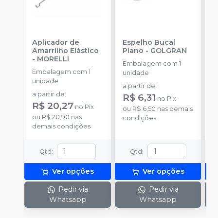
Aplicador de
Espelho Bucal
E
Amarrilho Elástico
Plano
-
GOLGRAN
P
-
MORELLI
Embalagem com 1
Embalagem com 1
E
unidade
unidade
u
a partir de
:
a partir de
:
a
R$ 6,31
no
Pix
R$ 20,27
R
no
Pix
ou
R$ 6,50
nas demais
ou
R$ 20,90
nas
o
condições
demais condições
d
Qtd
:
Qtd
:
Ver opções
Ver opções
Pedir via
Pedir via
Whatsapp
Whatsapp