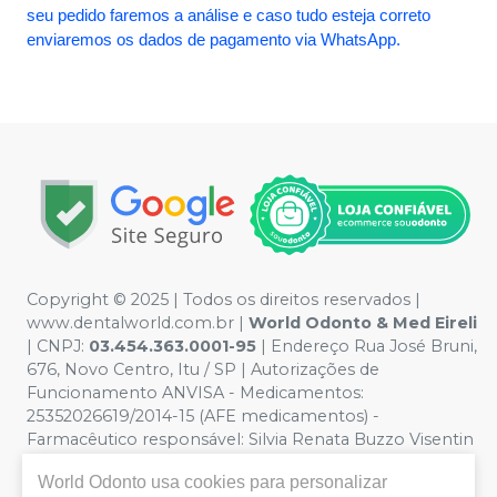
seu pedido faremos a análise e caso tudo esteja correto
enviaremos os dados de pagamento via WhatsApp.
Copyright © 2025 | Todos os direitos reservados |
www.dentalworld.com.br |
World Odonto & Med Eireli
| CNPJ:
03.454.363.0001-95
| Endereço Rua José Bruni,
676, Novo Centro, Itu / SP | Autorizações de
Funcionamento ANVISA - Medicamentos:
25352026619/2014-15 (AFE medicamentos) -
Farmacêutico responsável: Silvia Renata Buzzo Visentin
Catozzi - CRF/SP 24.419 | Política de Privacidade e
World Odonto
usa cookies para personalizar
Segurança - Fotos meramente ilustrativas - Os preços e