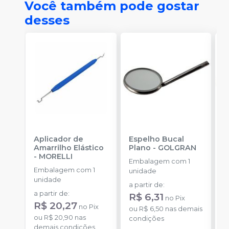
Você também pode gostar
desses
Aplicador de
Espelho Bucal
E
Amarrilho Elástico
Plano
-
GOLGRAN
P
-
MORELLI
Embalagem com 1
Embalagem com 1
E
unidade
unidade
u
a partir de
:
a partir de
:
a
R$ 6,31
no
Pix
R$ 20,27
R
no
Pix
ou
R$ 6,50
nas demais
ou
R$ 20,90
nas
o
condições
demais condições
d