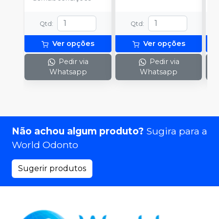
Qtd
:
Qtd
:
Ver opções
Ver opções
Pedir via
Pedir via
Whatsapp
Whatsapp
Não achou algum produto?
Sugira para a
World Odonto
Sugerir produtos