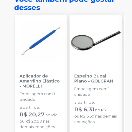
desses
Aplicador de
Espelho Bucal
E
Amarrilho Elástico
Plano
-
GOLGRAN
P
-
MORELLI
Embalagem com 1
Embalagem com 1
E
unidade
unidade
u
a partir de
:
a partir de
:
a
R$ 6,31
no
Pix
R$ 20,27
R
no
Pix
ou
R$ 6,50
nas demais
ou
R$ 20,90
nas
o
condições
demais condições
d