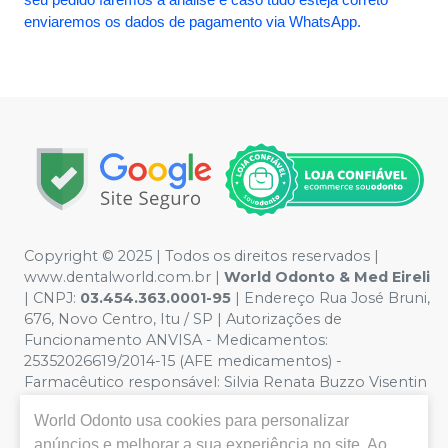
enviaremos os dados de pagamento via WhatsApp.
Copyright © 2025 | Todos os direitos reservados |
www.dentalworld.com.br |
World Odonto & Med Eireli
| CNPJ:
03.454.363.0001-95
| Endereço Rua José Bruni,
676, Novo Centro, Itu / SP | Autorizações de
Funcionamento ANVISA - Medicamentos:
25352026619/2014-15 (AFE medicamentos) -
Farmacêutico responsável: Silvia Renata Buzzo Visentin
Catozzi - CRF/SP 24.419 | Política de Privacidade e
World Odonto
usa cookies para personalizar
Segurança - Fotos meramente ilustrativas - Os preços e
condições da loja virtual estão sujeitos a alterações. Em
anúncios e melhorar a sua experiência no site. Ao