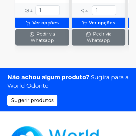
Qtd
:
Qtd
:
Ver opções
Ver opções
Pedir via
Pedir via
Whatsapp
Whatsapp
Não achou algum produto?
Sugira para a
World Odonto
Sugerir produtos