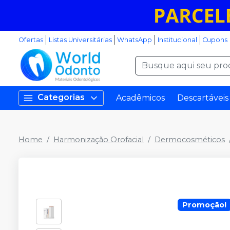
Ofertas
Listas Universitárias
WhatsApp
Institucional
Cupons
Categorias
Acadêmicos
Descartáveis
Home
Harmonização Orofacial
Dermocosméticos
Promoção!