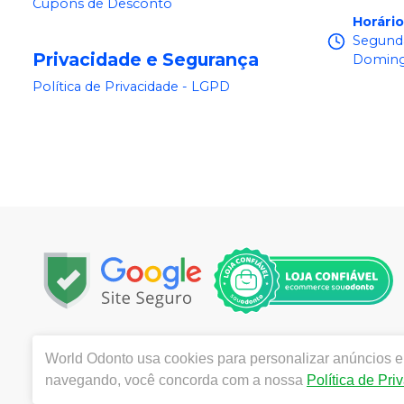
Cupons de Desconto
Horári
Segunda
Privacidade e Segurança
Doming
Política de Privacidade - LGPD
Copyright © 2025 | Todos os direitos reservados | www.
World Odonto
usa cookies para personalizar anúncios e 
Centro, Itu / SP | Autorizações de Funcionamento ANVI
navegando, você concorda com a nossa
Política de Pri
Catozzi - CRF/SP 24.419 | Política de Privacidade e Segur