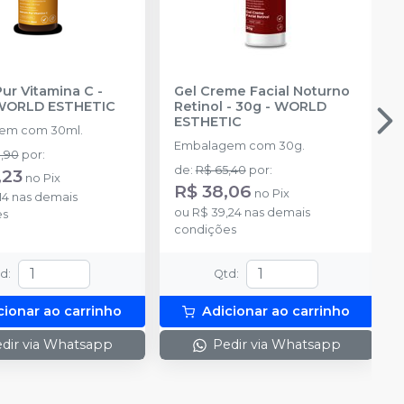
ur Vitamina C -
Gel Creme Facial Noturno
WORLD ESTHETIC
Retinol - 30g
-
WORLD
ESTHETIC
em com 30ml.
Embalagem com 30g.
1,90
por
:
de
:
R$ 65,40
por
:
,23
no
Pix
R$ 38,06
no
Pix
14
nas demais
ou
R$ 39,24
nas demais
es
condições
td
:
Qtd
:
cionar ao carrinho
Adicionar ao carrinho
dir via Whatsapp
Pedir via Whatsapp