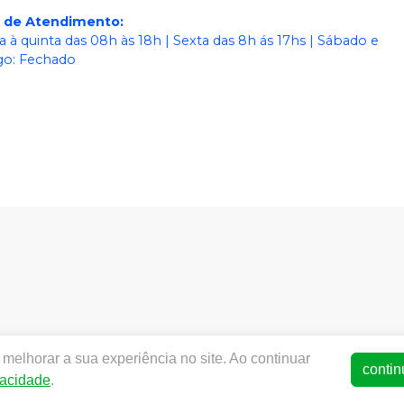
o de Atendimento
:
 à quinta das 08h às 18h | Sexta das 8h ás 17hs | Sábado e
o: Fechado
dentalworld.com.br |
World Odonto & Med Eireli
| CNPJ:
03.4
melhorar a sua experiência no site. Ao continuar
SA - Medicamentos: 25352026619/2014-15 (AFE medicamentos) -
contin
vacidade
.
ança - Fotos meramente ilustrativas - Os preços e condições da 