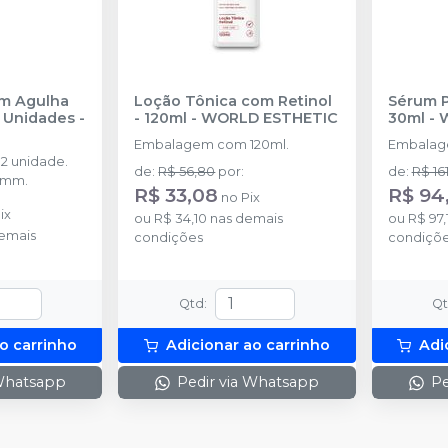
om Agulha
Loção Tônica com Retinol
Sérum P
12 Unidades
-
- 120ml
-
WORLD ESTHETIC
30ml
-
Embalagem com 120ml.
Embalag
2 unidade.
de
:
R$ 56,80
por
:
de
:
R$ 16
0mm.
R$ 33,08
R$ 94
no
Pix
ix
ou
R$ 34,10
nas demais
ou
R$ 97,
emais
condições
condiçõ
Qtd
:
Q
o carrinho
Adicionar ao carrinho
Adi
 Whatsapp
Pedir via Whatsapp
Pe