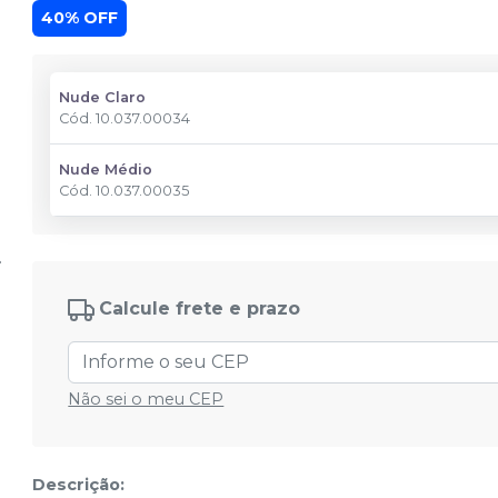
40% OFF
Nude Claro
Cód.
10.037.00034
Nude Médio
Cód.
10.037.00035
Calcule frete e prazo
Não sei o meu CEP
Descrição: