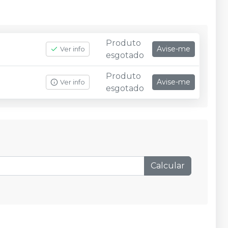
Produto
Avise-me
Ver info
esgotado
Produto
Avise-me
Ver info
esgotado
Calcular