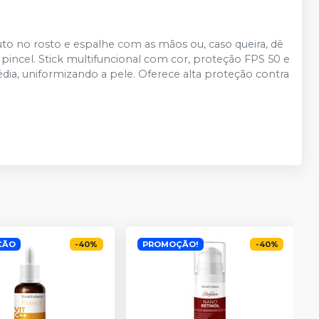
duto no rosto e espalhe com as mãos ou, caso queira, dê
cel. Stick multifuncional com cor, proteção FPS 50 e
dia, uniformizando a pele. Oferece alta proteção contra
ÇÃO
-
40
%
PROMOÇÃO!
-
40
%