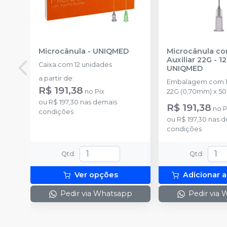
Microcânula
-
UNIQMED
Microcânula c
Auxiliar 22G - 
Caixa com 12 unidades
UNIQMED
a partir de
:
Embalagem com 1
R$ 191,38
no
Pix
22G (0,70mm) x 5
ou
R$ 197,30
nas demais
R$ 191,38
no
P
condições
ou
R$ 197,30
nas d
condições
Qtd
:
Qtd
:
Ver opções
Adicionar a
Pedir via Whatsapp
Pedir via