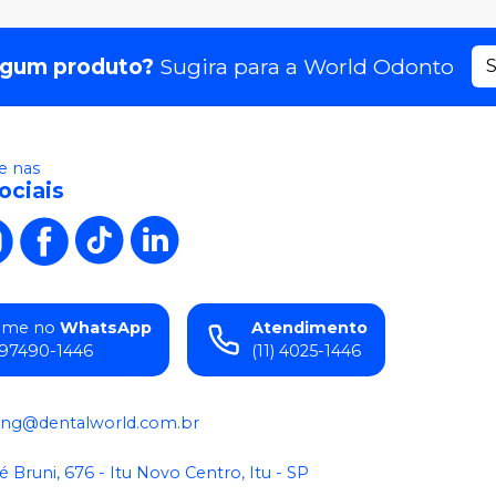
lgum produto?
Sugira para a
World Odonto
S
 nas
ociais
ame no
WhatsApp
Atendimento
) 97490-1446
(11) 4025-1446
ing@dentalworld.com.br
é Bruni, 676 - Itu Novo Centro, Itu - SP