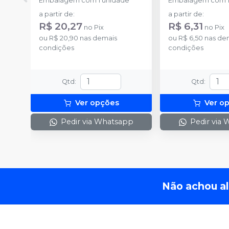
Embalagem com 1 unidade
Embalagem com 1
a partir de
:
a partir de
:
R$ 20,27
R$ 6,31
no
Pix
no
Pix
ou
R$ 20,90
nas demais
ou
R$ 6,50
nas de
condições
condições
Qtd
:
Qtd
:
Ver opções
Ver o
Pedir via Whatsapp
Pedir via
Não achou a