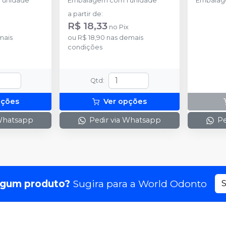
 unidade
Embalagem com 1 unidade
Embalag
a partir de
:
R$ 18,33
no
Pix
mais
ou
R$ 18,90
nas demais
condições
Qtd
:
pções
Ver opções
 Whatsapp
Pedir via Whatsapp
Pe
lgum produto?
Sugira para a
World Odonto
S