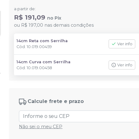
a partir de:
R$ 191,09
no
Pix
ou
R$ 197,00
nas demais condições
14cm Reta com Serrilha
Ver info
Cód.
10.019.00459
14cm Curva com Serrilha
Ver info
Cód.
10.019.00458
Calcule frete e prazo
Não sei o meu CEP