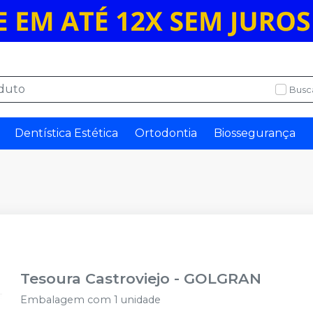
Busc
Dentística Estética
Ortodontia
Biossegurança
Tesoura Castroviejo
-
GOLGRAN
Embalagem com 1 unidade