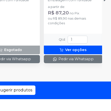
em com 1 unidade
Embalagem com 1 unidade
a partir de
:
R$ 87,20
no
Pix
ou
R$ 89,90
nas demais
condições
Qtd
:
Esgotado
Ver opções
dir via Whatsapp
Pedir via Whatsapp
ugerir produtos