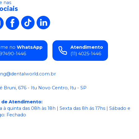
 nas
ociais
ame no
WhatsApp
Atendimento
) 97490-1446
(11) 4025-1446
ing@dentalworld.com.br
é Bruni, 676 - Itu Novo Centro, Itu - SP
o de Atendimento
:
 à quinta das 08h às 18h | Sexta das 8h ás 17hs | Sábado e
o: Fechado