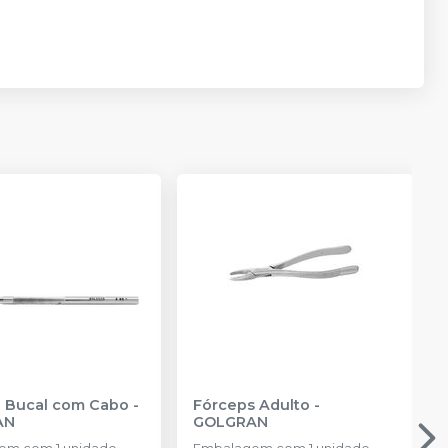
Espelho Bucal com Cabo
-
Fórceps Adulto
-
AN
GOLGRAN