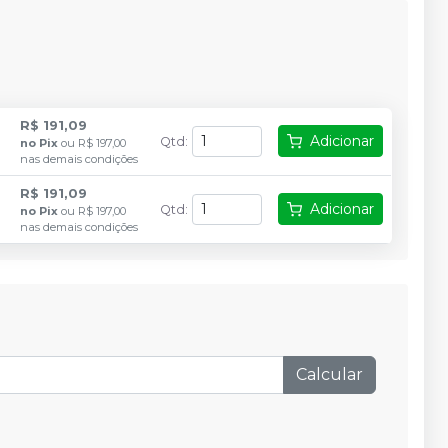
R$ 191,09
Adicionar
Qtd
:
no
Pix
ou
R$ 197,00
nas demais condições
R$ 191,09
Adicionar
Qtd
:
no
Pix
ou
R$ 197,00
nas demais condições
Calcular