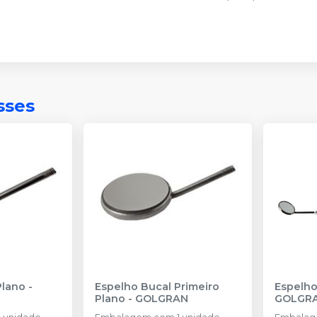
sses
Plano
-
Espelho Bucal Primeiro
Plano
-
GOLGRAN
GOLGR