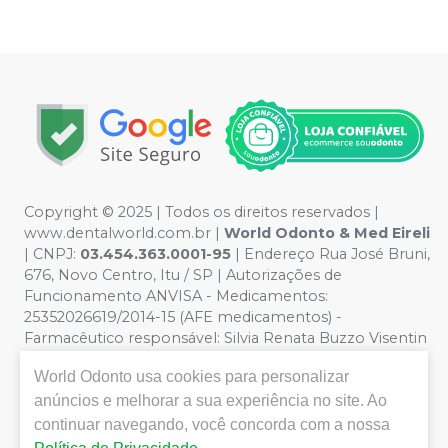
Copyright © 2025 | Todos os direitos reservados |
www.dentalworld.com.br |
World Odonto & Med Eireli
| CNPJ:
03.454.363.0001-95
| Endereço Rua José Bruni,
676, Novo Centro, Itu / SP | Autorizações de
Funcionamento ANVISA - Medicamentos:
25352026619/2014-15 (AFE medicamentos) -
Farmacêutico responsável: Silvia Renata Buzzo Visentin
Catozzi - CRF/SP 24.419 | Política de Privacidade e
World Odonto
usa cookies para personalizar
Segurança - Fotos meramente ilustrativas - Os preços e
condições da loja virtual estão sujeitos a alterações. Em
anúncios e melhorar a sua experiência no site. Ao
caso de divergência de preços no site, o valor válido é o
continuar navegando, você concorda com a nossa
do Carrinho de Compra. Não vendemos por atacado,