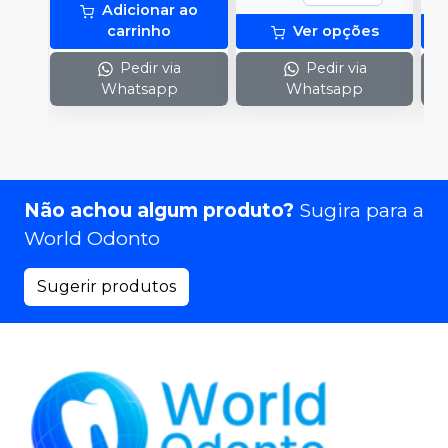
Adicionar ao
carrinho
Ver opções
Pedir via
Pedir via
Whatsapp
Whatsapp
Não achou algum produto?
Sugira para a
World Odonto
Sugerir produtos