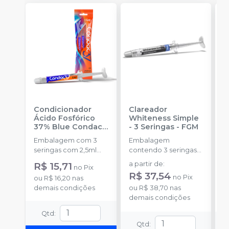
Condicionador
Clareador
R
Ácido Fosfórico
Whiteness Simple
X
37% Blue Condac
-
- 3 Seringas
-
FGM
E
FGM
Embalagem com 3
Embalagem
s
seringas com 2,5ml
contendo 3 seringas
a
cada uma e 3
com 3g de gel cada
R$ 15,71
a partir de
:
no
Pix
ponteiras para
uma.
R$ 37,54
no
Pix
ou
R$ 16,20
nas
aplicação.
o
demais condições
ou
R$ 38,70
nas
d
demais condições
Qtd
:
Qtd
: