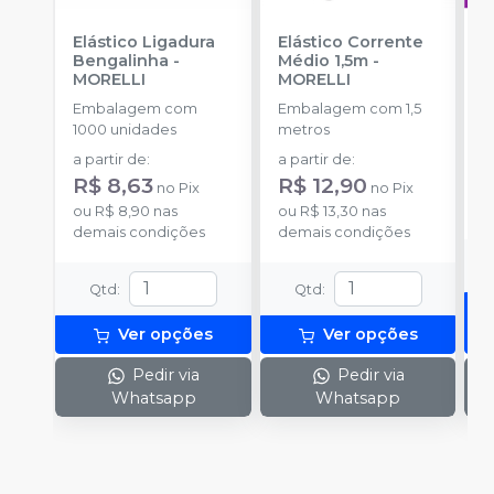
Elástico Ligadura
Elástico Corrente
A
Bengalinha
-
Médio 1,5m
-
O
MORELLI
MORELLI
T
-
Embalagem com
Embalagem com 1,5
E
1000 unidades
metros
S
a partir de
:
a partir de
:
R
R$ 8,63
R$ 12,90
no
Pix
no
Pix
o
ou
R$ 8,90
nas
ou
R$ 13,30
nas
d
demais condições
demais condições
Qtd
:
Qtd
:
Ver opções
Ver opções
Pedir via
Pedir via
Whatsapp
Whatsapp