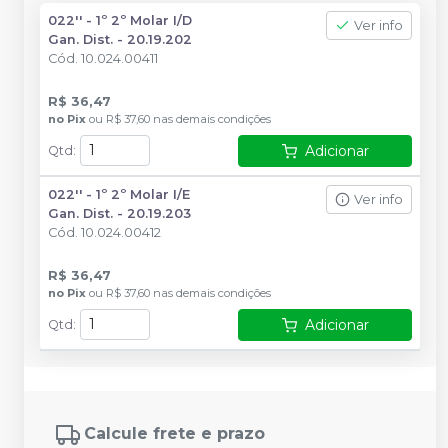
022'' - 1º 2º Molar I/D
Ver info
Gan. Dist. - 20.19.202
Cód.
10.024.00411
R$ 36,47
no
Pix
ou
R$ 37,60
nas demais condições
Adicionar
Qtd
:
022'' - 1º 2º Molar I/E
Ver info
Gan. Dist. - 20.19.203
Cód.
10.024.00412
R$ 36,47
no
Pix
ou
R$ 37,60
nas demais condições
Adicionar
Qtd
:
Calcule frete e prazo