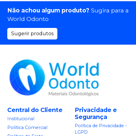
Não achou algum produto?
Sugira para a
World Odonto
Sugerir produtos
Central do Cliente
Privacidade e
Segurança
Institucional
Política de Privacidade -
Política Comercial
LGPD