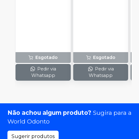
Esgotado
Esgotado
Pedir via
Pedir via
Whatsapp
Whatsapp
Não achou algum produto?
Sugira para a
World Odonto
Sugerir produtos