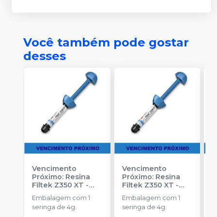
Você também pode gostar
desses
Vencimento
Vencimento
V
Próximo: Resina
Próximo: Resina
P
Filtek Z350 XT -
Filtek Z350 XT -
F
B2B
-
SOLVENTUM
WD
-
SOLVENTUM
A
Embalagem com 1
Embalagem com 1
E
seringa de 4g.
seringa de 4g.
s