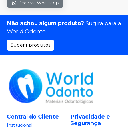
Pedir via Whatsapp
Não achou algum produto?
Sugira para a
World Odonto
Sugerir produtos
Central do Cliente
Privacidade e
Segurança
Institucional