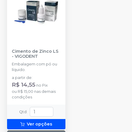
Cimento de Zinco LS
-
VIGODENT
Embalagem com pó ou
líquido.
a partir de
:
R$ 14,55
no
Pix
ou
R$ 15,00
nas demais
condições
Qtd
:
Ver opções