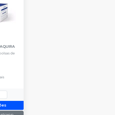
AQUIRA
olsas de
ais
ões
hatsapp