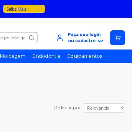
Faça seu login
ar por código
ou cadastre-se
Moldagem
Endodontia
Equipamentos
Ordenar por