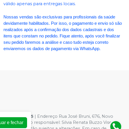
válido apenas para entregas locais.
Nossas vendas são exclusivas para profissionais da saúde
devidamente habilitados. Por isso, o pagamento e envio só são
realizados após a confirmação dos dados cadastrais e dos
itens que constam no pedido. Fique atento, após você finalizar
seu pedido faremos a análise e caso tudo esteja correto
enviaremos os dados de pagamento via WhatsApp.
54.363.0001-95
| Endereço Rua José Bruni, 676, Novo
 Farmacêutico responsável: Silvia Renata Buzzo Visentin
uar e fechar
loja virtual estão sujeitos a alterações. Em caso de