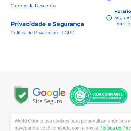
Cupons de Desconto
Horári
Segunda
Privacidade e Segurança
Doming
Política de Privacidade - LGPD
Copyright © 2025 | Todos os direitos reservados | www.
World Odonto
usa cookies para personalizar anúncios e 
Centro, Itu / SP | Autorizações de Funcionamento ANVI
navegando, você concorda com a nossa
Política de Pri
Catozzi - CRF/SP 24.419 | Política de Privacidade e Segur