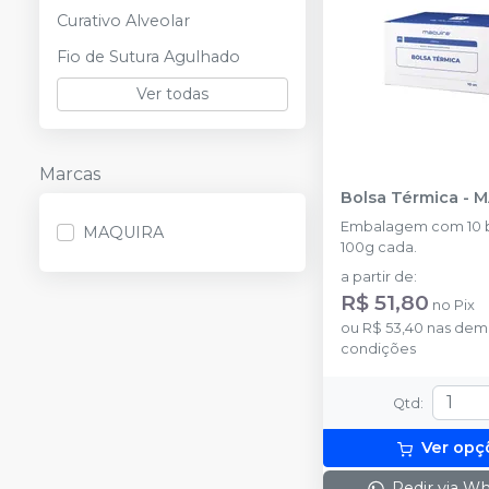
Curativo Alveolar
Fio de Sutura Agulhado
Ver todas
Marcas
Bolsa Térmica
-
M
Embalagem com 10 b
MAQUIRA
100g cada.
a partir de
:
R$ 51,80
no
Pix
ou
R$ 53,40
nas dem
condições
Qtd
:
Ver opç
Pedir via W