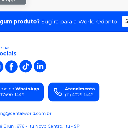
lgum produto?
Sugira para a
World Odonto
S
 nas
ociais
ame no
WhatsApp
Atendimento
) 97490-1446
(11) 4025-1446
ing@dentalworld.com.br
é Bruni, 676 - Itu Novo Centro, Itu - SP