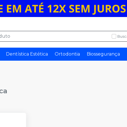
Busc
Dentística Estética
Ortodontia
Biossegurança
ca