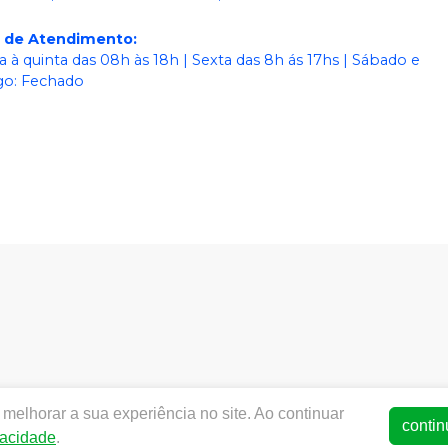
o de Atendimento
:
 à quinta das 08h às 18h | Sexta das 8h ás 17hs | Sábado e
o: Fechado
dentalworld.com.br |
World Odonto & Med Eireli
| CNPJ:
03.4
melhorar a sua experiência no site. Ao continuar
SA - Medicamentos: 25352026619/2014-15 (AFE medicamentos) -
contin
vacidade
.
ança - Fotos meramente ilustrativas - Os preços e condições da 