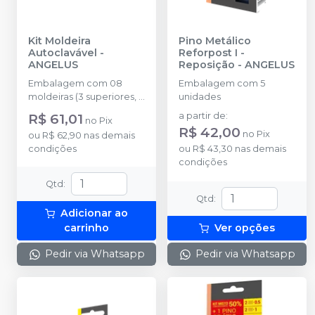
Kit Moldeira
Pino Metálico
Autoclavável
-
Reforpost I -
ANGELUS
Reposição
-
ANGELUS
Embalagem com 08
Embalagem com 5
moldeiras (3 superiores, 3
unidades
inferiores e 2 parciais)
R$ 61,01
a partir de
:
no
Pix
cores sortidas (Azul,
R$ 42,00
no
Pix
ou
R$ 62,90
nas demais
Amarelo e Laranja)
condições
ou
R$ 43,30
nas demais
condições
Qtd
:
Qtd
:
Adicionar ao
carrinho
Ver opções
Pedir via Whatsapp
Pedir via Whatsapp