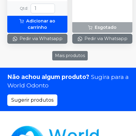
Qtd
:
Adicionar ao
carrinho
Esgotado
Pedir via Whatsapp
Pedir via Whatsapp
Mais produtos
Não achou algum produto?
Sugira para a
World Odonto
Sugerir produtos