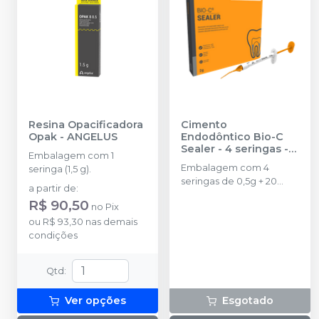
Resina Opacificadora
Cimento
Opak
-
ANGELUS
Endodôntico Bio-C
Sealer - 4 seringas
-
Embalagem com 1
ANGELUS
Embalagem com 4
seringa (1,5 g).
seringas de 0,5g + 20
a partir de
:
pontas aplicadoras
R$ 90,50
no
Pix
ou
R$ 93,30
nas demais
condições
Qtd
:
Ver opções
Esgotado