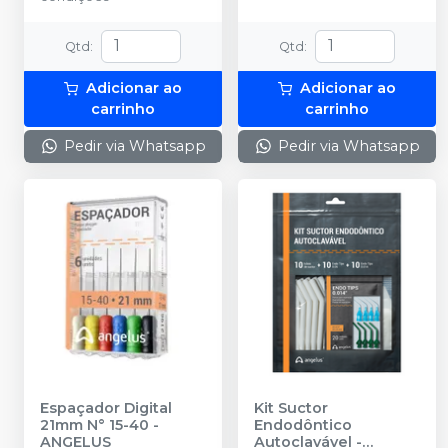
Qtd
:
Qtd
:
Adicionar ao
Adicionar ao
carrinho
carrinho
Pedir via Whatsapp
Pedir via Whatsapp
Espaçador Digital
Kit Suctor
21mm N° 15-40
-
Endodôntico
ANGELUS
Autoclavável
-