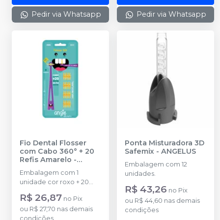
Pedir via Whatsapp
Pedir via Whatsapp
Fio Dental Flosser
Ponta Misturadora 3D
com Cabo 360° + 20
Safemix
-
ANGELUS
Refis Amarelo
-
Embalagem com 12
ANGELUS
Embalagem com 1
unidades.
unidade cor roxo + 20
R$ 43,26
no
Pix
refis cor amarelo.
R$ 26,87
no
Pix
ou
R$ 44,60
nas demais
ou
R$ 27,70
nas demais
condições
condições