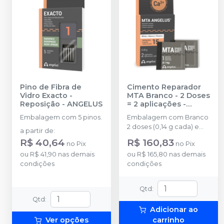
Pino de Fibra de
Cimento Reparador
Vidro Exacto -
MTA Branco - 2 Doses
Reposição
-
ANGELUS
= 2 aplicações
-
ANGELUS
Embalagem com 5 pinos.
Embalagem com Branco
2 doses (0,14 g cada) e
a partir de
:
água destilada (3 ml)
R$ 40,64
R$ 160,83
no
Pix
no
Pix
ou
R$ 41,90
nas demais
ou
R$ 165,80
nas demais
condições
condições
Qtd
:
Qtd
:
Adicionar ao
Ver opções
carrinho