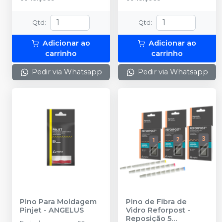
Qtd
:
Qtd
:
Adicionar ao
Adicionar ao
carrinho
carrinho
Pedir via Whatsapp
Pedir via Whatsapp
Pino Para Moldagem
Pino de Fibra de
Pinjet
-
ANGELUS
Vidro Reforpost -
Reposição 5