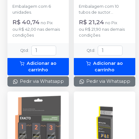
ANGELUS
Embalagem com 6
Embalagem com 10
unidades.
tubos de suctor
endodôntico; 10 Endo
R$ 40,74
R$ 21,24
no
Pix
no
Pix
Tips 0.05 e 10 Endo Tips
ou
R$ 42,00
nas demais
ou
R$ 21,90
nas demais
0.014
condições
condições
Qtd
:
Qtd
:
Adicionar ao
Adicionar ao
carrinho
carrinho
Pedir via Whatsapp
Pedir via Whatsapp