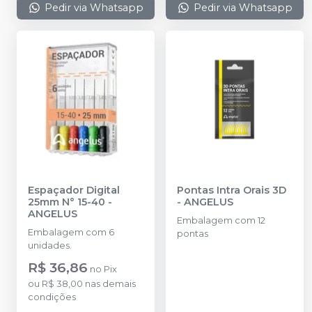
Pedir via Whatsapp
Pedir via Whatsapp
Espaçador Digital
Pontas Intra Orais 3D
25mm N° 15-40
-
-
ANGELUS
ANGELUS
Embalagem com 12
Embalagem com 6
pontas
unidades.
R$ 36,86
no
Pix
ou
R$ 38,00
nas demais
condições