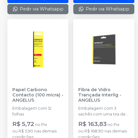
Pedir via Whatsapp
Pedir via Whatsapp
Papel Carbono
Fibra de Vidro
Contacto (100 micra)
-
Trançada Interlig
-
ANGELUS
ANGELUS
Embalagem com 12
Embalagem com 3
folhas
sachês com uma tira de
fibra trançada de 8,5 cm
R$ 5,72
R$ 163,83
no
Pix
no
Pix
cada
ou
R$ 5,90
nas demais
ou
R$ 168,90
nas demais
condições
condições