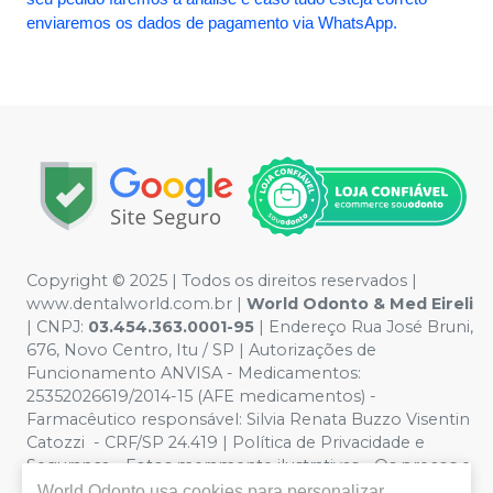
enviaremos os dados de pagamento via WhatsApp.
Copyright © 2025 | Todos os direitos reservados |
www.dentalworld.com.br |
World Odonto & Med Eireli
| CNPJ:
03.454.363.0001-95
| Endereço Rua José Bruni,
676, Novo Centro, Itu / SP | Autorizações de
Funcionamento ANVISA - Medicamentos:
25352026619/2014-15 (AFE medicamentos) -
Farmacêutico responsável: Silvia Renata Buzzo Visentin
Catozzi - CRF/SP 24.419 | Política de Privacidade e
Segurança - Fotos meramente ilustrativas - Os preços e
condições da loja virtual estão sujeitos a alterações. Em
World Odonto
usa cookies para personalizar