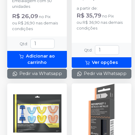
Embalagem com 50
unidades
-
ANGELUS
unidades
a partir de
:
R$ 35,79
R$ 26,09
no
Pix
no
Pix
ou
R$ 36,90
nas demais
ou
R$ 26,90
nas demais
condições
condições
Qtd
:
Qtd
:
Adicionar ao
carrinho
Ver opções
Pedir via Whatsapp
Pedir via Whatsapp