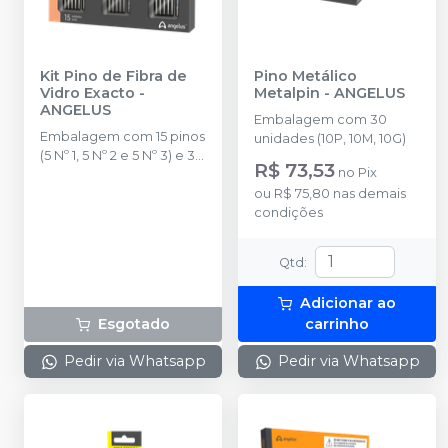
Kit Pino de Fibra de
Pino Metálico
Vidro Exacto
-
Metalpin
-
ANGELUS
ANGELUS
Embalagem com 30
Embalagem com 15 pinos
unidades (10P, 10M, 10G)
(5 Nº 1, 5 Nº 2 e 5 Nº 3) e 3
R$ 73,53
no
Pix
brocas ( 1 Nº 1, 1 Nº 2 e 1 Nº
3)
ou
R$ 75,80
nas demais
condições
Qtd
:
Adicionar ao
Esgotado
carrinho
Pedir via Whatsapp
Pedir via Whatsapp