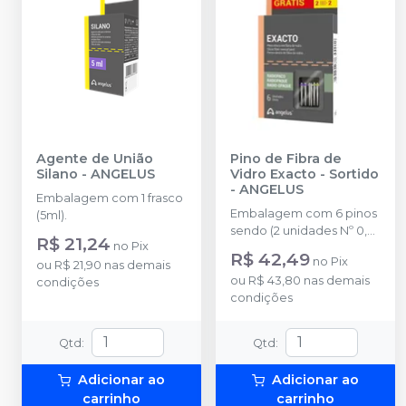
Agente de União
Pino de Fibra de
Silano
-
ANGELUS
Vidro Exacto - Sortido
-
ANGELUS
Embalagem com 1 frasco
Embalagem com 6 pinos
(5ml).
sendo (2 unidades Nº 0,5,
R$ 21,24
no
Pix
2 unidades Nº 1, 2
R$ 42,49
no
Pix
ou
R$ 21,90
nas demais
unidades Nº 2).
ou
R$ 43,80
nas demais
condições
condições
Qtd
:
Qtd
:
Adicionar ao
Adicionar ao
carrinho
carrinho